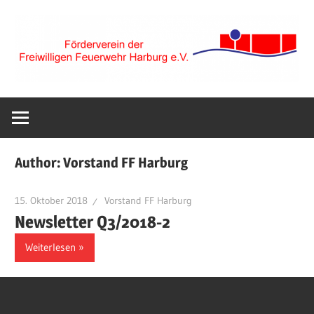
Zum
Inhalt
springen
Förderverein
der
Author:
Vorstand FF Harburg
Freiwilligen
15. Oktober 2018
Vorstand FF Harburg
Newsletter Q3/2018-2
Feuerwehr
Weiterlesen
Harburg