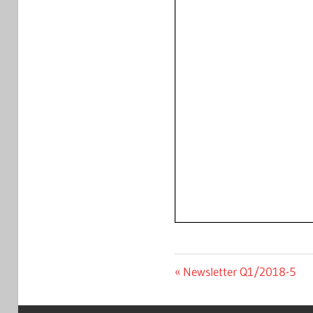
Beitragsnavigat
Vorheriger
Newsletter Q1/2018-5
Beitrag: